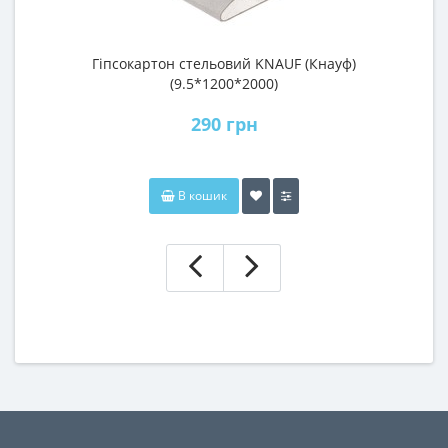
Гіпсокартон стельовий KNAUF (Кнауф)
П
(9.5*1200*2000)
290 грн
В кошик