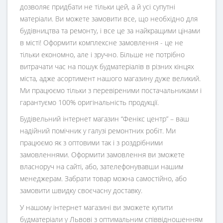
дозволяє придбати не тільки цей, а й усі супутні
матеріали. Ви можете замовити все, що необхідно для
будівництва та ремонту, і все це за найкращими цінами
в місті! Оформити комплексне замовлення - це не
тільки економно, але і зручно. Більше не потрібно
витрачати час на пошук будматеріалів в різних кінцях
міста, адже асортимент нашого магазину дуже великий.
Ми працюємо тільки з перевіреними постачальниками і
гарантуємо 100% оригінальність продукції.
Будівельний інтернет магазин
“
Фенікс центр
” – ваш
надійний помічник у галузі ремонтних робіт. Ми
працюємо як з оптовими так і з роздрібними
замовленнями. Оформити замовлення ви зможете
власноруч на сайті, або, зателефонувавши нашим
менеджерам. Забрати товар можна самостійно, або
замовити швидку своєчасну доставку.
У нашому інтернет магазині ви зможете купити
будматеріали у Львові з оптимальним співвідношенням