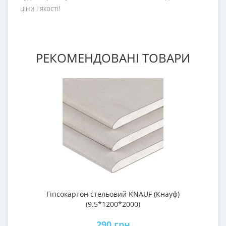
ціни і якості!
РЕКОМЕНДОВАНІ ТОВАРИ
Гіпсокартон стельовий KNAUF (Кнауф)
П
(9.5*1200*2000)
290 грн