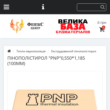
0 грн
0
Тепло-звукоізоляція
Екструдований пінополістирол
ПІНОПОЛІСТИРОЛ "PNP"0,550*1,185
(100ММ)