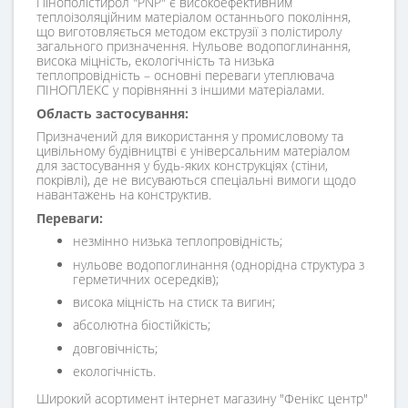
Пінополістирол "PNP" є високоефективним
теплоізоляційним матеріалом останнього покоління,
що виготовляється методом екструзії з полістиролу
загального призначення. Нульове водопоглинання,
висока міцність, екологічність та низька
теплопровідність – основні переваги утеплювача
ПІНОПЛЕКС у порівнянні з іншими матеріалами.
Область застосування:
Призначений для використання у промисловому та
цивільному будівництві є універсальним матеріалом
для застосування у будь-яких конструкціях (стіни,
покрівлі), де не висуваються спеціальні вимоги щодо
навантажень на конструктив.
Переваги:
незмінно низька теплопровідність;
нульове водопоглинання (однорідна структура з
герметичних осередків);
висока міцність на стиск та вигин;
абсолютна біостійкість;
довговічність;
екологічність.
Широкий асортимент інтернет магазину "Фенікс центр"