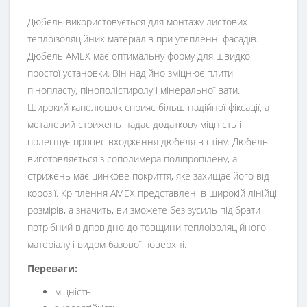
Дюбель використовується для монтажу листових
теплоізоляційних матеріалів при утепленні фасадів.
Дюбель AMEX має оптимальну форму для швидкої і
простої установки. Він надійно зміцнює плити
пінопласту, пінополістиролу і мінеральної вати.
Широкий капелюшок сприяє більш надійної фіксації, а
металевий стрижень надає додаткову міцність і
полегшує процес входження дюбеля в стіну. Дюбель
виготовляється з сополимера поліпропілену, а
стрижень має цинкове покриття, яке захищає його від
корозії. Кріплення AMEX представлені в широкій лінійці
розмірів, а значить, ви зможете без зусиль підібрати
потрібний відповідно до товщини теплоізоляційного
матеріалу і видом базової поверхні.
Переваги:
міцність