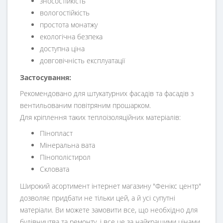
зносостійкість
вологостійкість
простота монатжу
екологічна безпека
доступна ціна
довговічність експлуатації
Застосування
:
Рекомендовано для штукатурних фасадів та фасадів з
вентильованим повітряним прошарком.
Для кріплення таких теплоізоляційних матеріалів:
Пінопласт
Мінеральна вата
Пінополістирол
Скловата
Широкий асортимент інтернет магазину "Фенікс центр"
дозволяє придбати не тільки цей, а й усі супутні
матеріали. Ви можете замовити все, що необхідно для
будівництва та ремонту, і все це за найкращими цінами