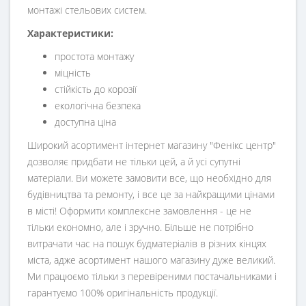
монтажі
стельових
систем
.
Характеристики:
простота монтажу
міцність
стійкість до корозії
екологічна безпека
доступна ціна
Широкий асортимент інтернет магазину "Фенікс центр"
дозволяє придбати не тільки цей, а й усі супутні
матеріали. Ви можете замовити все, що необхідно для
будівництва та ремонту, і все це за найкращими цінами
в місті! Оформити комплексне замовлення - це не
тільки економно, але і зручно. Більше не потрібно
витрачати час на пошук будматеріалів в різних кінцях
міста, адже асортимент нашого магазину дуже великий.
Ми працюємо тільки з перевіреними постачальниками і
гарантуємо 100% оригінальність продукції.