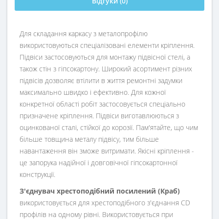
Відгуки (0)
Для складання каркасу з металопрофілю
використовуються спеціалізовані елементи кріплення.
Підвіси застосовуються для монтажу підвісної стелі, а
також стін з гіпсокартону. Широкий асортимент різних
підвісів дозволяє втілити в життя ремонтні задумки
максимально швидко і ефективно. Для кожної
конкретної області робіт застосовується спеціально
призначене кріплення. Підвіси виготавлюються з
оцинкованої сталі, стійкої до корозії. Пам'ятайте, що чим
більше товщина металу підвісу, тим більше
навантаження він зможе витримати. Якісні кріплення -
це запорука надійної і довговічної гіпсокартонної
конструкції.
З'єднувач
хрестоподібний
посилений
(
Краб
)
використовується
для
хрестоподібного
з'єднання
CD
профілів
на
одному
рівні
.
Використовується
при