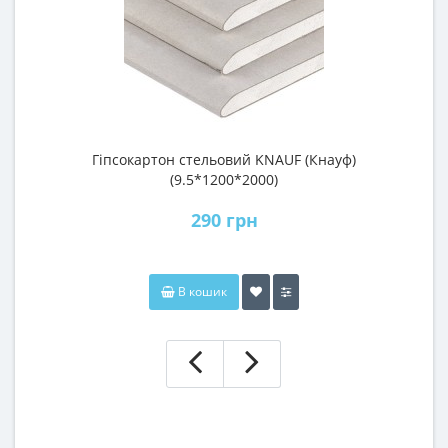
Гіпсокартон стельовий KNAUF (Кнауф)
П
(9.5*1200*2000)
290 грн
В кошик