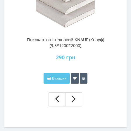
Гіпсокартон стельовий KNAUF (Кнауф)
П
(9.5*1200*2000)
290 грн
В кошик