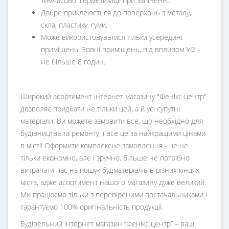
тимчасової герметизації при запіненні.
Добре приклеюється до поверхонь з металу,
скла, пластику, гуми.
Може використовуватися тільки усередині
приміщень. Зовні приміщень, під впливом УФ -
не більше 8 годин.
Широкий асортимент інтернет магазину "Фенікс центр"
дозволяє придбати не тільки цей, а й усі супутні
матеріали. Ви можете замовити все, що необхідно для
будівництва та ремонту, і все це за найкращими цінами
в місті! Оформити комплексне замовлення - це не
тільки економно, але і зручно. Більше не потрібно
витрачати час на пошук будматеріалів в різних кінцях
міста, адже асортимент нашого магазину дуже великий.
Ми працюємо тільки з перевіреними постачальниками і
гарантуємо 100% оригінальність продукції.
Будівельний інтернет магазин
“
Фенікс центр
” – ваш