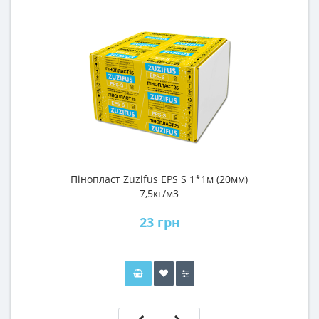
Пінопласт Zuzifus EPS S 1*1м (20мм)
М
7,5кг/м3
23 грн