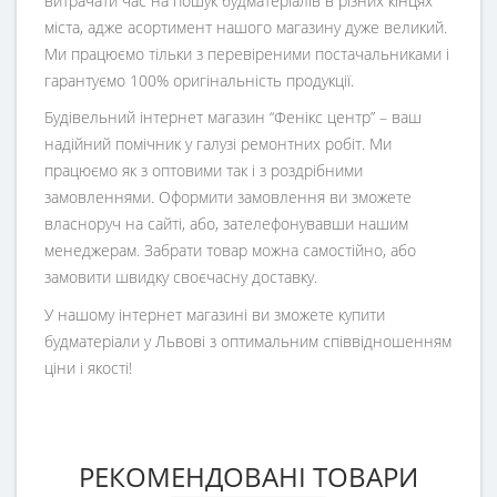
витрачати час на пошук будматеріалів в різних кінцях
міста, адже асортимент нашого магазину дуже великий.
Ми працюємо тільки з перевіреними постачальниками і
гарантуємо 100% оригінальність продукції.
Будівельний інтернет магазин
“
Фенікс центр
” – ваш
надійний помічник у галузі ремонтних робіт. Ми
працюємо як з оптовими так і з роздрібними
замовленнями. Оформити замовлення ви зможете
власноруч на сайті, або, зателефонувавши нашим
менеджерам. Забрати товар можна самостійно, або
замовити швидку своєчасну доставку.
У нашому інтернет магазині ви зможете купити
будматеріали у Львові з оптимальним співвідношенням
ціни і якості!
РЕКОМЕНДОВАНІ ТОВАРИ