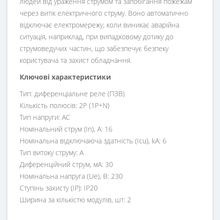
людей від ураження струмом та запобігання пожежам
через витік електричного струму. Воно автоматично
відключає електромережу, коли виникає аварійна
ситуація, наприклад, при випадковому дотику до
струмоведучих частин, що забезпечує безпеку
користувача та захист обладнання.
Ключові характеристики
Тип:
диференціальне реле (ПЗВ)
Кількість полюсів:
2P (1P+N)
Тип напруги:
AC
Номінальний струм (In), А:
16
Номінальна відключаюча здатність (Icu), kA:
6
Тип витоку струму:
A
Диференційний струм, мА:
30
Номінальна напруга (Ue), В:
230
Ступінь захисту (ІР):
IP20
Ширина за кількістю модулів, шт:
2