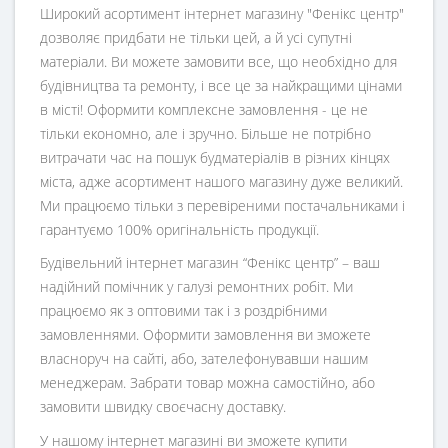
Широкий асортимент інтернет магазину "Фенікс центр"
дозволяє придбати не тільки цей, а й усі супутні
матеріали. Ви можете замовити все, що необхідно для
будівництва та ремонту, і все це за найкращими цінами
в місті! Оформити комплексне замовлення - це не
тільки економно, але і зручно. Більше не потрібно
витрачати час на пошук будматеріалів в різних кінцях
міста, адже асортимент нашого магазину дуже великий.
Ми працюємо тільки з перевіреними постачальниками і
гарантуємо 100% оригінальність продукції.
Будівельний інтернет магазин
“
Фенікс центр
” – ваш
надійний помічник у галузі ремонтних робіт. Ми
працюємо як з оптовими так і з роздрібними
замовленнями. Оформити замовлення ви зможете
власноруч на сайті, або, зателефонувавши нашим
менеджерам. Забрати товар можна самостійно, або
замовити швидку своєчасну доставку.
У нашому інтернет магазині ви зможете купити