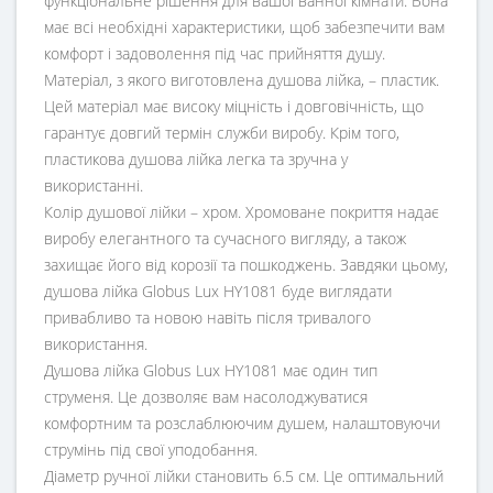
функціональне рішення для вашої ванної кімнати. Вона
має всі необхідні характеристики, щоб забезпечити вам
комфорт і задоволення під час прийняття душу.
Матеріал, з якого виготовлена ​​душова лійка, – пластик.
Цей матеріал має високу міцність і довговічність, що
гарантує довгий термін служби виробу. Крім того,
пластикова душова лійка легка та зручна у
використанні.
Колір душової лійки – хром. Хромоване покриття надає
виробу елегантного та сучасного вигляду, а також
захищає його від корозії та пошкоджень. Завдяки цьому,
душова лійка Globus Lux HY1081 буде виглядати
привабливо та новою навіть після тривалого
використання.
Душова лійка Globus Lux HY1081 має один тип
струменя. Це дозволяє вам насолоджуватися
комфортним та розслаблюючим душем, налаштовуючи
струмінь під свої уподобання.
Діаметр ручної лійки становить 6.5 см. Це оптимальний