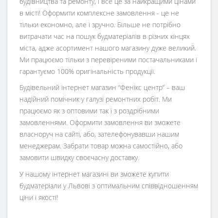
будівництва та ремонту, і все це за найкращими цінами
в місті! Оформити комплексне замовлення - це не
тільки економно, але і зручно. Більше не потрібно
витрачати час на пошук будматеріалів в різних кінцях
міста, адже асортимент нашого магазину дуже великий.
Ми працюємо тільки з перевіреними постачальниками і
гарантуємо 100% оригінальність продукції.
Будівельний інтернет магазин
“
Фенікс центр
” – ваш
надійний помічник у галузі ремонтних робіт. Ми
працюємо як з оптовими так і з роздрібними
замовленнями. Оформити замовлення ви зможете
власноруч на сайті, або, зателефонувавши нашим
менеджерам. Забрати товар можна самостійно, або
замовити швидку своєчасну доставку.
У нашому інтернет магазині ви зможете купити
будматеріали у Львові з оптимальним співвідношенням
ціни і якості!