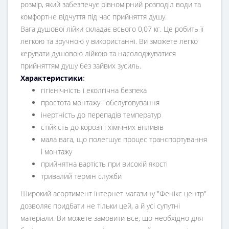
розмір, який забезпечує рівномірний розподіл води та
комфортне відчуття під час прийняття душу.
Вага душової лійки складає всього 0,07 кг. Це робить її
легкою та зручною у використанні. Ви зможете легко
керувати душовою лійкою та насолоджуватися
прийняттям душу без зайвих зусиль.
Характеристики
:
гігієнічність і еколгічна безпека
простота монтажу і обслуговування
інертність до перепадів температур
стійкість до корозії і хімічних впливів
мала вага, що полегшує процес транспортування
і монтажу
прийнятна вартість при високій якості
тривалий термін служби
Широкий асортимент інтернет магазину "Фенікс центр"
дозволяє придбати не тільки цей, а й усі супутні
матеріали. Ви можете замовити все, що необхідно для