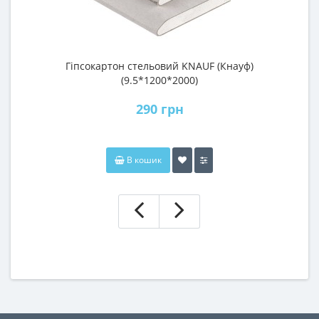
Гіпсокартон стельовий KNAUF (Кнауф)
Г
(9.5*1200*2000)
290 грн
В кошик