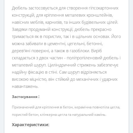
Дюбель застосовується для створення гіпсокартонних
конструкцій, для кріплення металевих кронштейнів,
навісних меблів, карнизів, та інших будівельних цілей.
Завдяки продуманій конструкції, дюбель прекрасно
тримається як в пористих, так і в щільних основах. Його
можна забивати в цементні, цегельні, бетонні,
дерев'яні поверхні, а також в газоблоки. Виріб
складається з двох частин - поліпропіленовий дюбель і
металевий шуруп. Циліндричний стрижень забезпечує
надійну фіксацію в стіні. Сам шуруп відрізняється
високою міцністю, він стійкий до механічних і ударних
навантажень.
:
Застосування
Призначений для кріплення в бетон, керамічна повнотіла цегла,
пористий бетон, клінкерна цегла та натуральний камінь.
Характеристики: