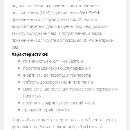
водопостачання та опалення, виготовлений з
поліпропілену (ППР) від виробника
ASG-PLAST
,
призначений для труби діаметром 25 мм. Він
використовується для очищення води від домішок і
захисту обладнання від їх потрапляння, а також
призначений для систем з тиском до 20 PN (напірний
ряд).
Характеристики
:
гігієнічність і еколгічна безпека
простота монтажу і обслуговування
інертність до перепадів температур
стійкість до корозії і хімічних впливів
мала вага, що полегшує процес транспортування
і монтажу
прийнятна вартість при високій якості
тривалий термін служби
Широкий асортимент інтернет магазину "Фенікс центр"
дозволяє придбати не тільки цей, а й усі супутні