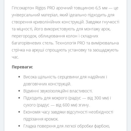
Гіпсокартон Rigips PRO арочний товщиною 6,5 мм — це
універсальний матеріал, який ідеально підходить для
створення криволінійних конструкцій. Завдяки гнучкості
та міцності, його використовують для монтажу арок,
перегородок, облицювання колон і складних
багаторівневих стель. Технологія PRO та вимірювальна
стрічка на аркуші спрощують установку та заощаджують
час.
Переваги:
Висока щільність серцевини для надійних і
довговічних конструкцій.
Відмінні звукоізоляційні властивості.
Підходить для мокрого (радіус — від 300 мм) і
сухого (радіус — від 600 мм) згину.
Економія часу завдяки відсутності необхідності
підрізання кромок.
Гладка поверхня для легкої обробки фарбою,