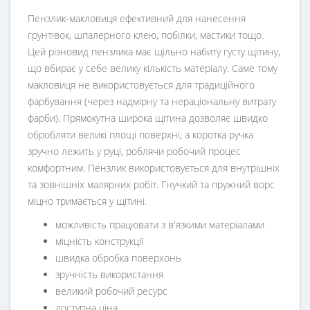
Пензлик-макловиця ефективний для нанесення
грунтівок, шпалерного клею, побілки, мастики тощо.
Цей різновид пензлика має щільно набиту густу щітину,
що вбирає у себе велику кількість матеріалу. Саме тому
макловиця не використовується для традиційного
фарбування (через надмірну та нераціональну витрату
фарби). Прямокутна широка щітина дозволяє швидко
обробляти великі площі поверхні, а коротка ручка
зручно лежить у руці, роблячи робочий процес
комфортним. Пензлик використовується для внутрішніх
та зовнішніх малярних робіт. Гнучкий та пружний ворс
міцно тримається у щітині.
можливість працювати з в'язкими матеріалами
міцність конструкції
швидка обробка поверхонь
зручність використання
великий робочий ресурс
доступна ціна