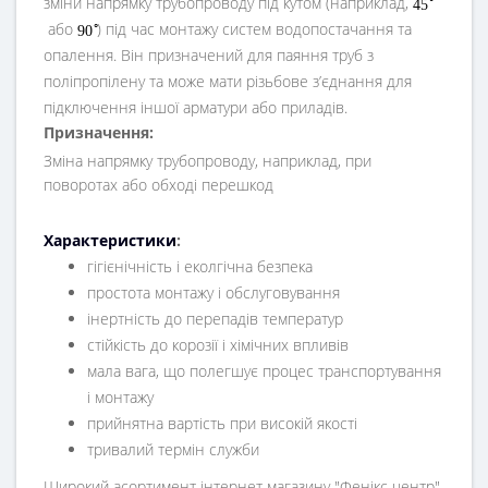
зміни напрямку трубопроводу під кутом (наприклад,
4
5
або
) під час монтажу систем водопостачання та
∘
9
0
опалення. Він призначений для паяння труб з
поліпропілену та може мати різьбове з’єднання для
підключення іншої арматури або приладів.
Призначення:
Зміна напрямку трубопроводу, наприклад, при
поворотах або обході перешкод
Характеристики
:
гігієнічність і еколгічна безпека
простота монтажу і обслуговування
інертність до перепадів температур
стійкість до корозії і хімічних впливів
мала вага, що полегшує процес транспортування
і монтажу
прийнятна вартість при високій якості
тривалий термін служби
Широкий асортимент інтернет магазину "Фенікс центр"