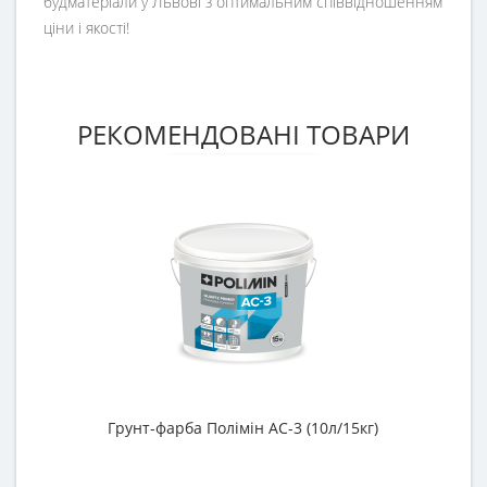
будматеріали у Львові з оптимальним співвідношенням
ціни і якості!
РЕКОМЕНДОВАНІ ТОВАРИ
Грунт-фарба Полімін АС-3 (10л/15кг)
Г