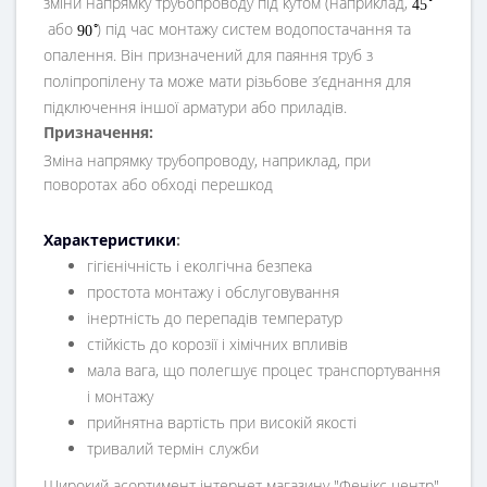
зміни напрямку трубопроводу під кутом (наприклад,
4
5
або
) під час монтажу систем водопостачання та
∘
9
0
опалення. Він призначений для паяння труб з
поліпропілену та може мати різьбове з’єднання для
підключення іншої арматури або приладів.
Призначення:
Зміна напрямку трубопроводу, наприклад, при
поворотах або обході перешкод
Характеристики
:
гігієнічність і еколгічна безпека
простота монтажу і обслуговування
інертність до перепадів температур
стійкість до корозії і хімічних впливів
мала вага, що полегшує процес транспортування
і монтажу
прийнятна вартість при високій якості
тривалий термін служби
Широкий асортимент інтернет магазину "Фенікс центр"