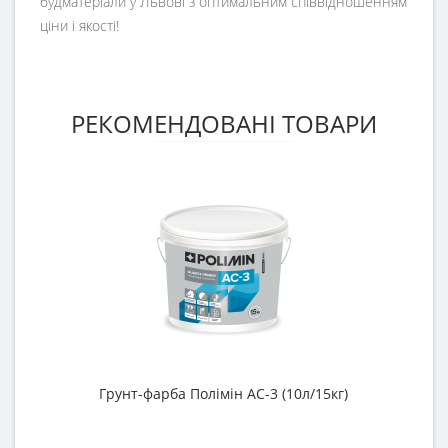
будматеріали у Львові з оптимальним співвідношенням
ціни і якості!
РЕКОМЕНДОВАНІ ТОВАРИ
Грунт-фарба Полімін АС-3 (10л/15кг)
Г