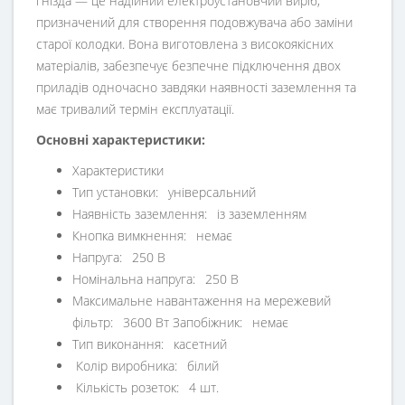
гнізда — це надійний електроустановчий виріб,
призначений для створення подовжувача або заміни
старої колодки. Вона виготовлена з високоякісних
матеріалів, забезпечує безпечне підключення двох
приладів одночасно завдяки наявності заземлення та
має тривалий термін експлуатації.
Основні характеристики:
Характеристики
Тип установки: універсальний
Наявність заземлення: із заземленням
Кнопка вимкнення: немає
Напруга: 250 В
Номінальна напруга: 250 В
Максимальне навантаження на мережевий
фільтр: 3600 Вт Запобіжник: немає
Тип виконання: касетний
Колір виробника: білий
Кількість розеток: 4 шт.