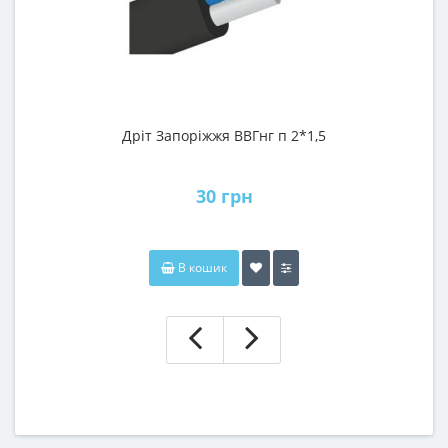
Дріт Запоріжжя ВВГнг п 2*1,5
30 грн
В кошик