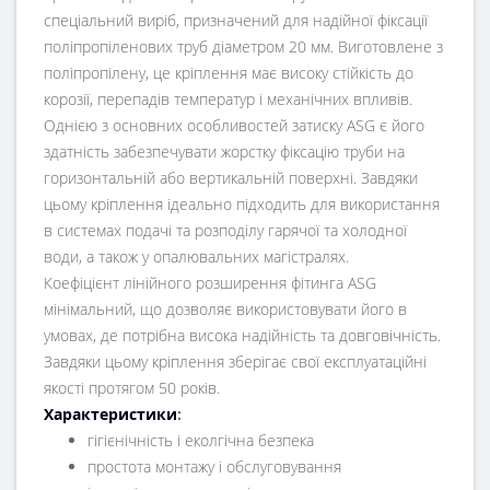
спеціальний виріб, призначений для надійної фіксації
поліпропіленових труб діаметром 20 мм. Виготовлене з
поліпропілену, це кріплення має високу стійкість до
корозії, перепадів температур і механічних впливів.
Однією з основних особливостей затиску ASG є його
здатність забезпечувати жорстку фіксацію труби на
горизонтальній або вертикальній поверхні. Завдяки
цьому кріплення ідеально підходить для використання
в системах подачі та розподілу гарячої та холодної
води, а також у опалювальних магістралях.
Коефіцієнт лінійного розширення фітинга ASG
мінімальний, що дозволяє використовувати його в
умовах, де потрібна висока надійність та довговічність.
Завдяки цьому кріплення зберігає свої експлуатаційні
якості протягом 50 років.
Характеристики
:
гігієнічність і еколгічна безпека
простота монтажу і обслуговування