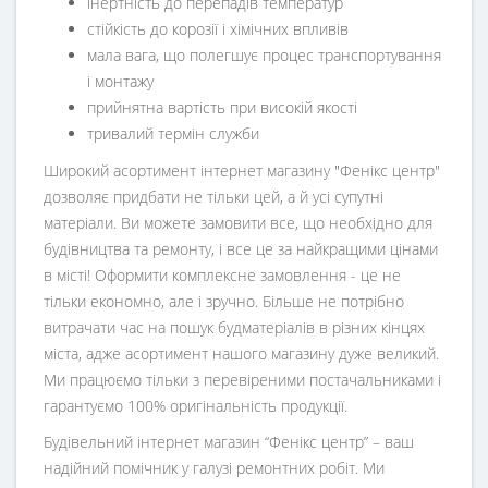
інертність до перепадів температур
стійкість до корозії і хімічних впливів
мала вага, що полегшує процес транспортування
і монтажу
прийнятна вартість при високій якості
тривалий термін служби
Широкий асортимент інтернет магазину "Фенікс центр"
дозволяє придбати не тільки цей, а й усі супутні
матеріали. Ви можете замовити все, що необхідно для
будівництва та ремонту, і все це за найкращими цінами
в місті! Оформити комплексне замовлення - це не
тільки економно, але і зручно. Більше не потрібно
витрачати час на пошук будматеріалів в різних кінцях
міста, адже асортимент нашого магазину дуже великий.
Ми працюємо тільки з перевіреними постачальниками і
гарантуємо 100% оригінальність продукції.
Будівельний інтернет магазин
“
Фенікс центр
” – ваш
надійний помічник у галузі ремонтних робіт. Ми