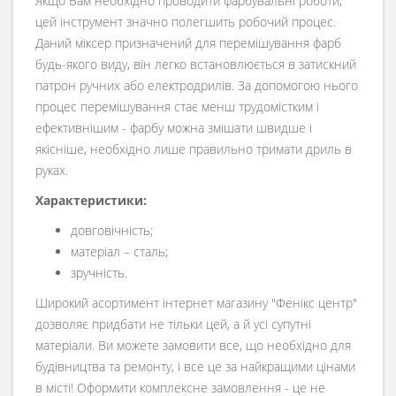
Якщо Вам необхідно проводити фарбувальні роботи,
цей інструмент значно полегшить робочий процес.
Даний міксер призначений для перемішування фарб
будь-якого виду, він легко встановлюється в затискний
патрон ручних або електродрилів. За допомогою нього
процес перемішування стає менш трудомістким і
ефективнішим - фарбу можна змішати швидше і
якісніше, необхідно лише правильно тримати дриль в
руках.
Характеристики:
довговічність;
матеріал – сталь;
зручність.
Широкий асортимент інтернет магазину "Фенікс центр"
дозволяє придбати не тільки цей, а й усі супутні
матеріали. Ви можете замовити все, що необхідно для
будівництва та ремонту, і все це за найкращими цінами
в місті! Оформити комплексне замовлення - це не