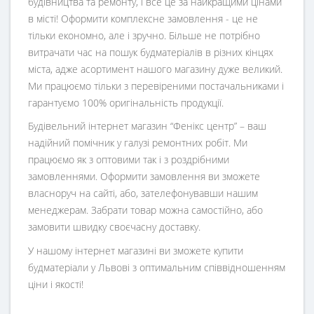
будівництва та ремонту, і все це за найкращими цінами
в місті! Оформити комплексне замовлення - це не
тільки економно, але і зручно. Більше не потрібно
витрачати час на пошук будматеріалів в різних кінцях
міста, адже асортимент нашого магазину дуже великий.
Ми працюємо тільки з перевіреними постачальниками і
гарантуємо 100% оригінальність продукції.
Будівельний інтернет магазин
“
Фенікс центр
” – ваш
надійний помічник у галузі ремонтних робіт. Ми
працюємо як з оптовими так і з роздрібними
замовленнями. Оформити замовлення ви зможете
власноруч на сайті, або, зателефонувавши нашим
менеджерам. Забрати товар можна самостійно, або
замовити швидку своєчасну доставку.
У нашому інтернет магазині ви зможете купити
будматеріали у Львові з оптимальним співвідношенням
ціни і якості!