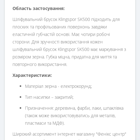
Область застосування:
Шліфувальний брусок Klingspor SK500 підходить для
плоских та профільованих поверхонь завдяки
еластичній губчастій основі. Має чотири робочі
сторони. Для зручності використання кожен
шліфувальний брусок Klingspor SK500 має маркування з
розміром зерна. Губка міцна, придатна для миття та
повторного використання.
Характеристики:
Матеріал зерна - електрокорунд;
Тип насипки – закритий;
Призначення: деревина, фарби, лаки, шпаклівка
(також може використовуватись для металів,
пластмаси та МДФ).
Широкий асортимент інтернет магазину "Фенікс центр"