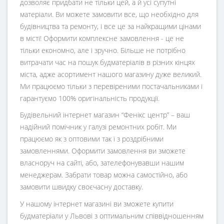
дозволяє придбати не тільки цей, а й усі супутні
матеріали. Ви можете замовити все, що необхідно для
будівництва та ремонту, і все це за найкращими цінами
в місті! Оформити комплексне замовлення - це не
тільки економно, але і зручно. Більше не потрібно
витрачати час на пошук будматеріалів в різних кінцях
міста, адже асортимент нашого магазину дуже великий.
Ми працюємо тільки з перевіреними постачальниками і
гарантуємо 100% оригінальність продукції.
Будівельний інтернет магазин
“
Фенікс центр
” – ваш
надійний помічник у галузі ремонтних робіт. Ми
працюємо як з оптовими так і з роздрібними
замовленнями. Оформити замовлення ви зможете
власноруч на сайті, або, зателефонувавши нашим
менеджерам. Забрати товар можна самостійно, або
замовити швидку своєчасну доставку.
У нашому інтернет магазині ви зможете купити
будматеріали у Львові з оптимальним співвідношенням