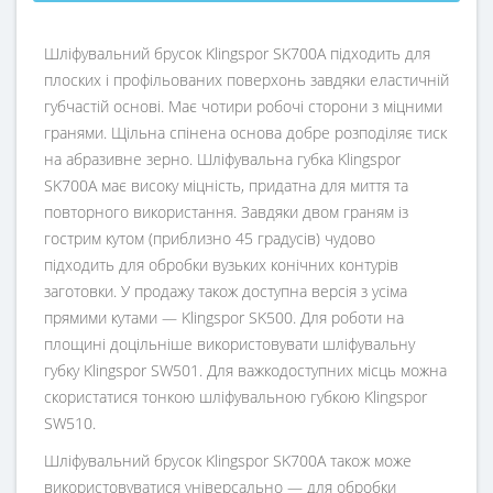
Шліфувальний брусок Klingspor SK700A підходить для
плоских і профільованих поверхонь завдяки еластичній
губчастій основі. Має чотири робочі сторони з міцними
гранями. Щільна спінена основа добре розподіляє тиск
на абразивне зерно. Шліфувальна губка Klingspor
SK700A має високу міцність, придатна для миття та
повторного використання. Завдяки двом граням із
гострим кутом (приблизно 45 градусів) чудово
підходить для обробки вузьких конічних контурів
заготовки. У продажу також доступна версія з усіма
прямими кутами — Klingspor SK500. Для роботи на
площині доцільніше використовувати шліфувальну
губку Klingspor SW501. Для важкодоступних місць можна
скористатися тонкою шліфувальною губкою Klingspor
SW510.
Шліфувальний брусок Klingspor SK700A також може
використовуватися універсально — для обробки