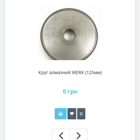
Круг алмазний WERK (125мм)
0 грн