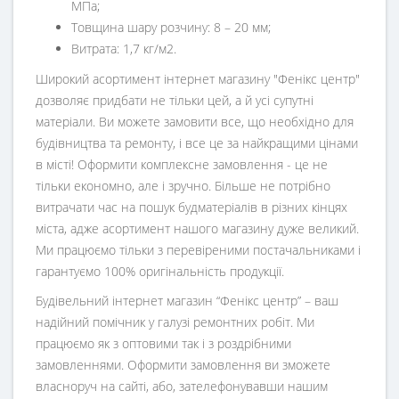
МПа;
Товщина шару розчину: 8 – 20 мм;
Витрата: 1,7 кг/м2.
Широкий асортимент інтернет магазину "Фенікс центр"
дозволяє придбати не тільки цей, а й усі супутні
матеріали. Ви можете замовити все, що необхідно для
будівництва та ремонту, і все це за найкращими цінами
в місті! Оформити комплексне замовлення - це не
тільки економно, але і зручно. Більше не потрібно
витрачати час на пошук будматеріалів в різних кінцях
міста, адже асортимент нашого магазину дуже великий.
Ми працюємо тільки з перевіреними постачальниками і
гарантуємо 100% оригінальність продукції.
Будівельний інтернет магазин
“
Фенікс центр
” – ваш
надійний помічник у галузі ремонтних робіт. Ми
працюємо як з оптовими так і з роздрібними
замовленнями. Оформити замовлення ви зможете
власноруч на сайті, або, зателефонувавши нашим