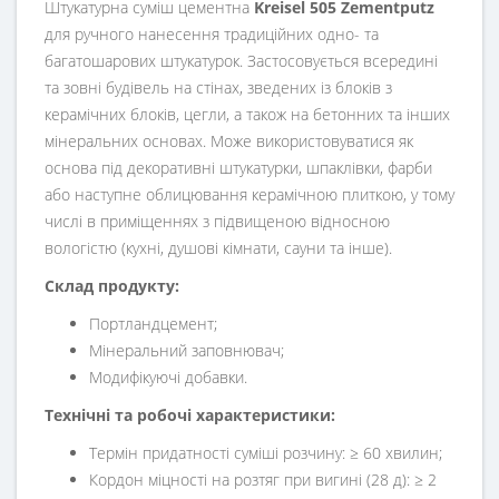
Штукатурна суміш цементна
Kreisel 505 Zementputz
для ручного нанесення традиційних одно- та
багатошарових штукатурок. Застосовується всередині
та зовні будівель на стінах, зведених із блоків з
керамічних блоків, цегли, а також на бетонних та інших
мінеральних основах. Може використовуватися як
основа під декоративні штукатурки, шпаклівки, фарби
або наступне облицювання керамічною плиткою, у тому
числі в приміщеннях з підвищеною відносною
вологістю (кухні, душові кімнати, сауни та інше).
Склад продукту:
Портландцемент;
Мінеральний заповнювач;
Модифікуючі добавки.
Технічні та робочі характеристики:
Термін придатності суміші розчину: ≥ 60 хвилин;
Кордон міцності на розтяг при вигині (28 д): ≥ 2