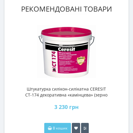
РЕКОМЕНДОВАНІ ТОВАРИ
Штукатурка силікон-силікатна CERESIT
Ш
CТ-174 декоративна «камінцева» (зерно
1,5) (25 кг)кг)
3 230 грн
В кошик