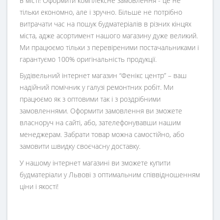
в місті! Оформити комплексне замовлення - це не
тільки економно, але і зручно. Більше не потрібно
витрачати час на пошук будматеріалів в різних кінцях
міста, адже асортимент нашого магазину дуже великий.
Ми працюємо тільки з перевіреними постачальниками і
гарантуємо 100% оригінальність продукції.
Будівельний інтернет магазин
“
Фенікс центр
” – ваш
надійний помічник у галузі ремонтних робіт. Ми
працюємо як з оптовими так і з роздрібними
замовленнями. Оформити замовлення ви зможете
власноруч на сайті, або, зателефонувавши нашим
менеджерам. Забрати товар можна самостійно, або
замовити швидку своєчасну доставку.
У нашому інтернет магазині ви зможете купити
будматеріали у Львові з оптимальним співвідношенням
ціни і якості!