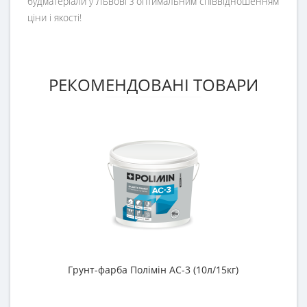
будматеріали у Львові з оптимальним співвідношенням
ціни і якості!
РЕКОМЕНДОВАНІ ТОВАРИ
Грунт-фарба Полімін АС-3 (10л/15кг)
Г