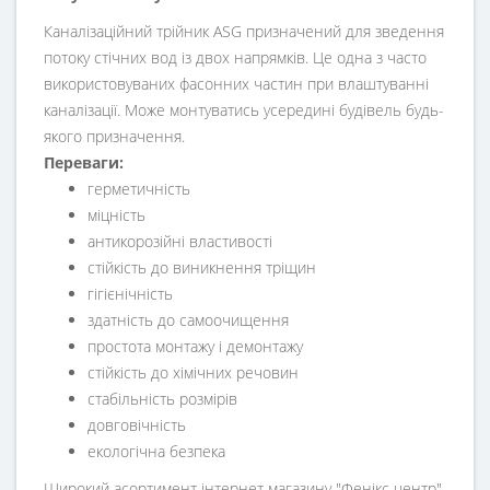
Каналізаційний трійник ASG призначений для зведення
потоку стічних вод із двох напрямків. Це одна з часто
використовуваних фасонних частин при влаштуванні
каналізації. Може монтуватись усередині будівель будь-
якого призначення.
Переваги:
герметичність
міцність
антикорозійні властивості
стійкість до виникнення тріщин
гігієнічність
здатність до самоочищення
простота монтажу і демонтажу
стійкість до хімічних речовин
стабільність розмірів
довговічність
екологічна безпека
Широкий асортимент інтернет магазину "Фенікс центр"