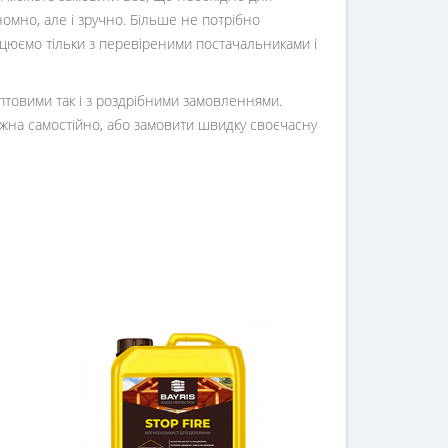
номно, але і зручно. Більше не потрібно
ацюємо тільки з перевіреними постачальниками і
оптовими так і з роздрібними замовленнями.
жна самостійно, або замовити швидку своєчасну