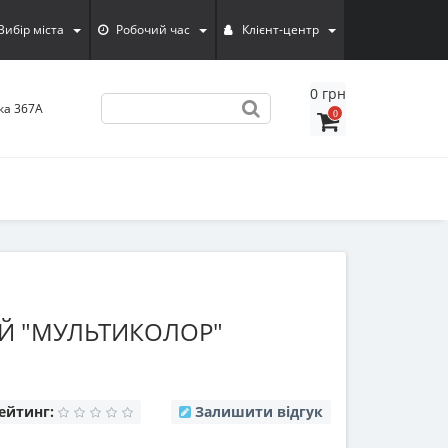
Вибiр мiста
Робочий час
Клієнт-центр
0 грн
ка 367А
0
Й "МУЛЬТИКОЛОР"
ейтинг:
Залишити відгук