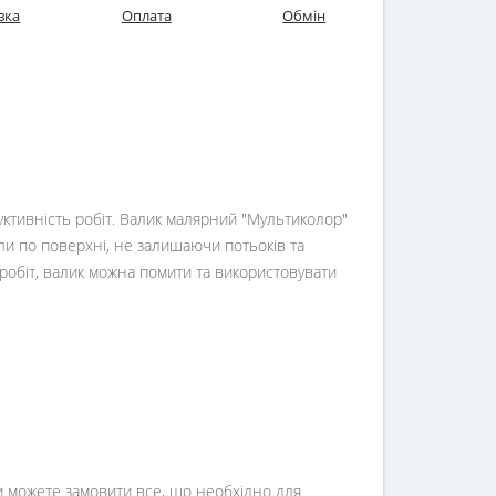
вка
Оплата
Обмін
уктивність робіт. Валик малярний "Мультиколор"
ли по поверхні, не залишаючи потьоків та
 робіт, валик можна помити та використовувати
Ви можете замовити все, що необхідно для