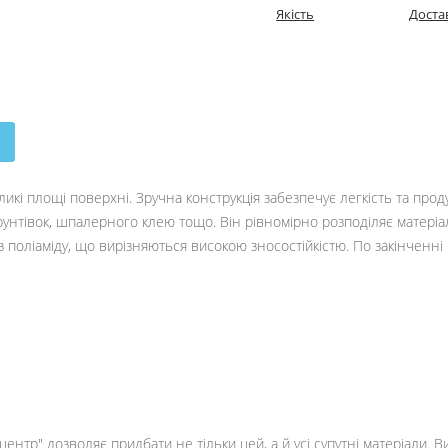
Якість
Доста
і площі поверхні. Зручна конструкція забезпечує легкість та прод
рунтівок, шпалерного клею тощо. Він рівномірно розподіляє матеріа
з поліаміду, що вирізняються високою зносостійкістю. По закінченні
ентр" дозволяє придбати не тільки цей, а й усі супутні матеріали. 