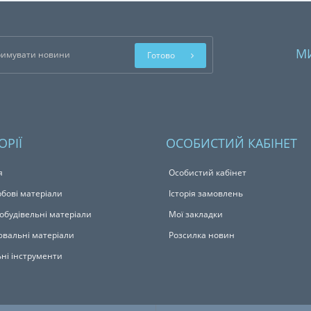
М
Готово
ОРІЇ
ОСОБИСТИЙ КАБІНЕТ
я
Особистий кабінет
бові матеріали
Історія замовлень
обудівельні матеріали
Мої закладки
вальні матеріали
Розсилка новин
ьні інструменти