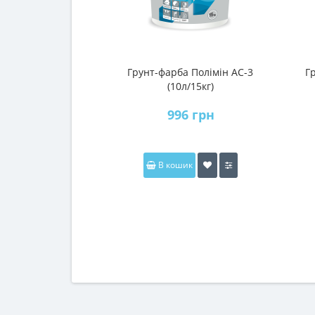
Грунт-фарба Полімін АС-3
Г
(10л/15кг)
996 грн
В кошик