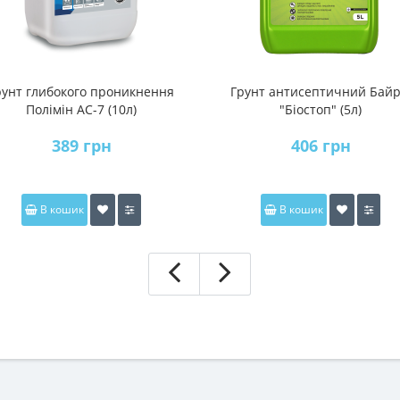
рунт глибокого проникнення
Грунт антисептичний Байр
Полімін АС-7 (10л)
"Біостоп" (5л)
389 грн
406 грн
В кошик
В кошик