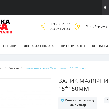
099-796-23-37
Львiв, Городоць
093-064-21-53
НОВИНИ
ДОСТАВКА І ОПЛАТА
ПРО КОМПАНІЮ
КОНТАКТИ
нт
Валики
Валик малярний "Мультиколор" 15*150мм
ВАЛИК МАЛЯРНИ
15*150ММ
Кількість товару
Р
на складі