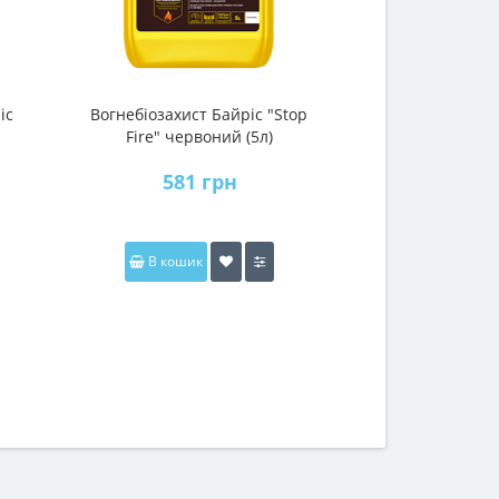
іс
Вогнебіозахист Байріс "Stop
Біозахист для 
Fire" червоний (5л)
(Байріс) (ко
зелен
581 грн
216
В кошик
В коши