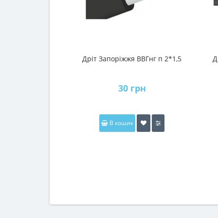
Дріт Запоріжжя ВВГнг п 2*1,5
Д
30 грн
В кошик