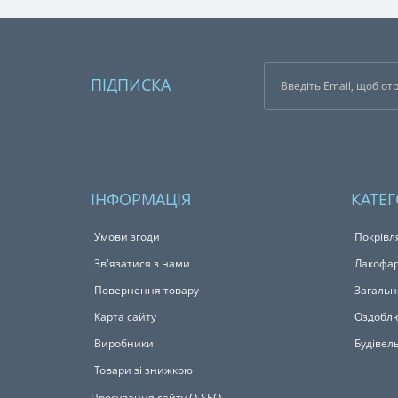
ПІДПИСКА
ІНФОРМАЦІЯ
КАТЕГ
Умови згоди
Покрівл
Зв'язатися з нами
Лакофар
Повернення товару
Загальн
Карта сайту
Оздоблю
Виробники
Будівел
Товари зі знижкою
Просування сайту Q-SEO