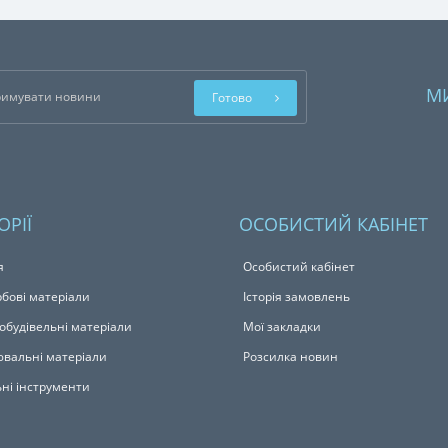
М
Готово
ОРІЇ
ОСОБИСТИЙ КАБІНЕТ
я
Особистий кабінет
бові матеріали
Історія замовлень
обудівельні матеріали
Мої закладки
вальні матеріали
Розсилка новин
ьні інструменти