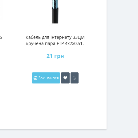
5
Кабель для інтернету ЗЗЦМ
Дріт Запоріжж
кручена пара FTP 4х2х0,51.
мідь (305м. в упаковці)
21 грн
108
Закінчився
В коши