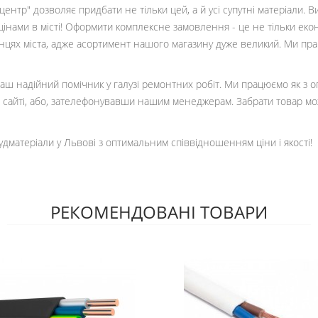
ентр" дозволяє придбати не тільки цей, а й усі супутні матеріали. 
цінами в місті! Оформити комплексне замовлення - це не тільки еко
кінцях міста, адже асортимент нашого магазину дуже великий. Ми пр
 ваш надійний помічник у галузі ремонтних робіт. Ми працюємо як з 
сайті, або, зателефонувавши нашим менеджерам. Забрати товар мо
удматеріали у Львові з оптимальним співвідношенням ціни і якості!
РЕКОМЕНДОВАНІ ТОВАРИ