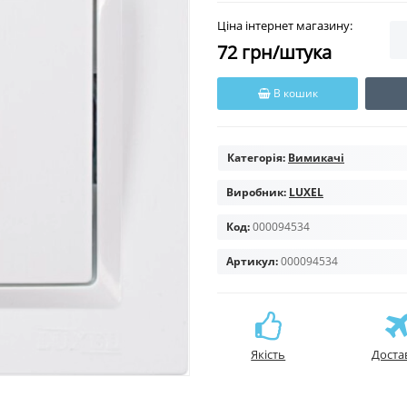
Ціна інтернет магазину:
72 грн/штука
В кошик
Категорія:
Вимикачі
Виробник:
LUXEL
Код:
000094534
Артикул:
000094534
Якість
Доста