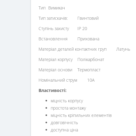
Тип
Вимикач
Тип затискачів:
Гвинтовий
Ступінь захисту
IP 20
Встановлення
Прихована
Матеріал деталей контактних груп
Латунь
Матеріал корпусу
Полікарбонат
Матеріал основи
Термопласт
Номінальний струм
10А
Властивості:
міцність корпусу
простота монтажу
міцність кріпильних елементів
довговічність
доступна ціна