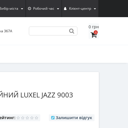
Вибiр мiста
Робочий час
Клієнт-центр
0 грн
ка 367А
0
НИЙ LUXEL JAZZ 9003
ейтинг:
Залишити відгук