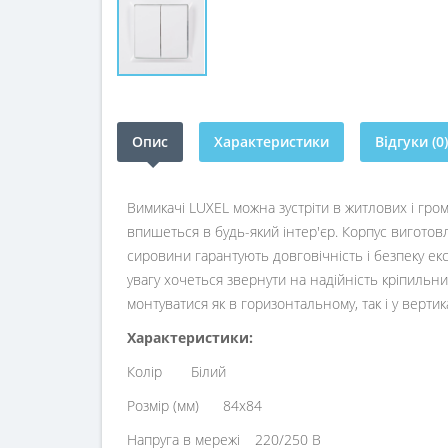
Опис
Характеристики
Відгуки (0)
Вимикачі LUXEL можна зустріти в житлових і гро
впишеться в будь-який інтер'єр. Корпус виготовл
сировини гарантують довговічність і безпеку екс
увагу хочеться звернути на надійність кріпильни
монтуватися як в горизонтальному, так і у верт
Характеристики:
Колір
Білий
Розмір (мм)
84х84
Напруга в мережі
220/250 В