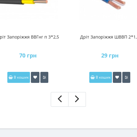
ріт Запоріжжя ВВГнг п 3*2,5
Дріт Запоріжжя ШВВП 2*1,
70 грн
29 грн
В кошик
В кошик