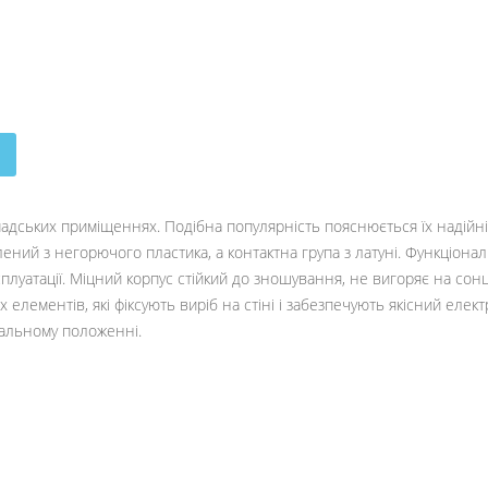
мадських приміщеннях. Подібна популярність пояснюється їх надійні
ений з негорючого пластика, а контактна група з латуні. Функціонал
плуатації. Міцний корпус стійкий до зношування, не вигоряє на сонці
х елементів, які фіксують виріб на стіні і забезпечують якісний еле
икальному положенні.