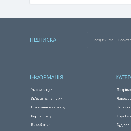
ПІДПИСКА
ІНФОРМАЦІЯ
КАТЕГ
Умови згоди
Покрівл
Зв'язатися з нами
Лакофар
Повернення товару
Загальн
Карта сайту
Оздоблю
Виробники
Будівел