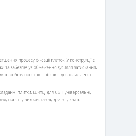
шення процесу фіксації плиток. У конструкції є
тки та забезпечує обмеження зусилля затискання,
лять роботу простою і чіткою і дозволяє легко
кладанні плитки. Щипці для СВП універсальні,
, прості у використанні, зручні у хваті.