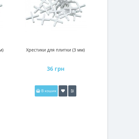
м)
Хрестики для плитки (3 мм)
Основа для 
плитки NOV
(500ш
36 грн
136
В кошик
В коши