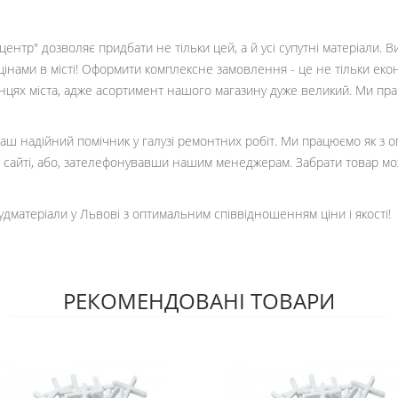
ентр" дозволяє придбати не тільки цей, а й усі супутні матеріали. 
цінами в місті! Оформити комплексне замовлення - це не тільки еко
кінцях міста, адже асортимент нашого магазину дуже великий. Ми пр
 ваш надійний помічник у галузі ремонтних робіт. Ми працюємо як з 
сайті, або, зателефонувавши нашим менеджерам. Забрати товар мо
удматеріали у Львові з оптимальним співвідношенням ціни і якості!
РЕКОМЕНДОВАНІ ТОВАРИ