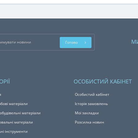
М
Готово
ОРІЇ
ОСОБИСТИЙ КАБІНЕТ
я
Особистий кабінет
бові матеріали
Історія замовлень
обудівельні матеріали
Мої закладки
вальні матеріали
Розсилка новин
ьні інструменти