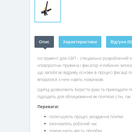
Опис
Характеристики
Відгуки (0)
Інструмент для СВП - спеціально розроблений ін
«поворотна» пружина і фіксатор «глибини» затис
що запобігає відриву основи в процесі фіксації 
впоратися з нею навіть новачкові.
Щипці дозволяють берегти руки та прикладати по
підходять для облицювання як плиткою стін, так і
Переваги:
полегшують процес укладання плитки
економлять робочий час
покращують якість обробки