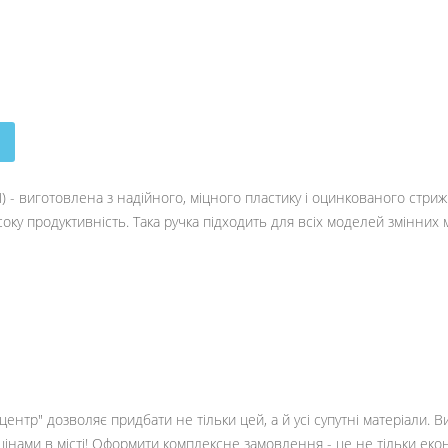
- виготовлена з надійного, міцного пластику і оцинкованого стрижн
соку продуктивність. Така ручка підходить для всіх моделей змінних
ентр" дозволяє придбати не тільки цей, а й усі супутні матеріали. 
цінами в місті! Оформити комплексне замовлення - це не тільки еко