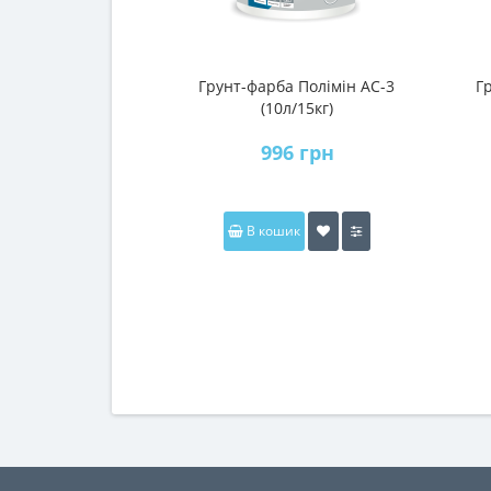
Грунт-фарба Полімін АС-3
Г
(10л/15кг)
996 грн
В кошик