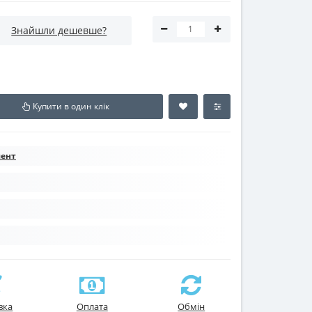
Знайшли дешевше?
Купити в один клік
мент
вка
Оплата
Обмін