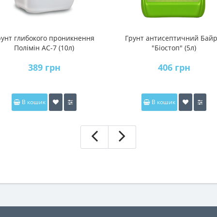
рунт глибокого проникнення
Грунт антисептичний Байр
Полімін АС-7 (10л)
"Біостоп" (5л)
389 грн
406 грн
В кошик
В кошик