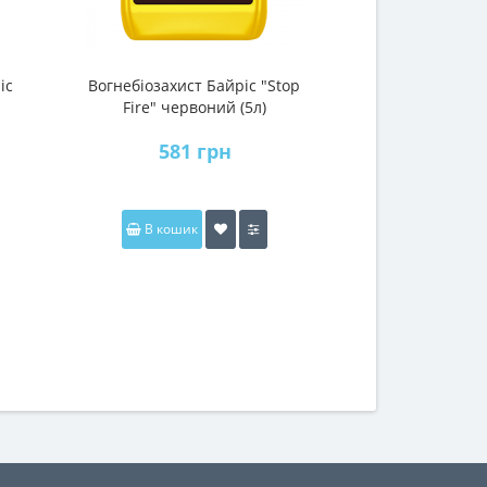
іс
Вогнебіозахист Байріс "Stop
Біозахист для 
Fire" червоний (5л)
(Байріс) (ко
зелен
581 грн
216
В кошик
В коши