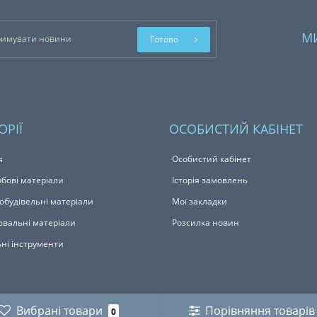
М
Готово
ОРІЇ
ОСОБИСТИЙ КАБІНЕТ
я
Особистий кабінет
бові матеріали
Історія замовлень
обудівельні матеріали
Мої закладки
вальні матеріали
Розсилка новин
ьні інструменти
Вибрані товари
Порівняння товарів
0