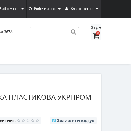
Вибiр мiста
Робочий час
Клієнт-центр
0 грн
ка 367А
0
КА ПЛАСТИКОВА УКРПРОМ
ейтинг:
Залишити відгук