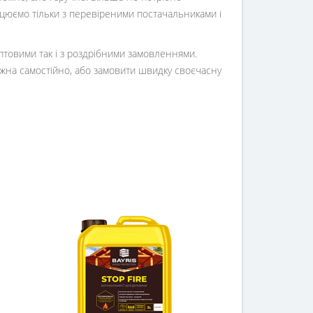
ацюємо тільки з перевіреними постачальниками і
оптовими так і з роздрібними замовленнями.
жна самостійно, або замовити швидку своєчасну