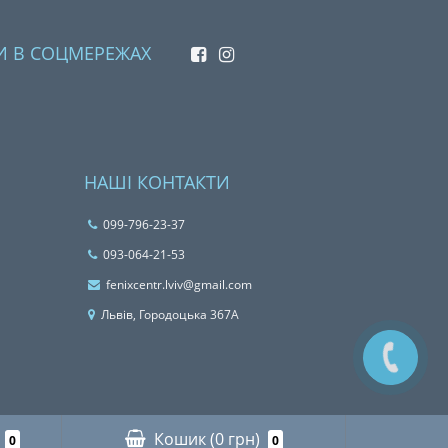
И В СОЦМЕРЕЖАХ
НАШІ КОНТАКТИ
099-796-23-37
093-064-21-53
fenixcentr.lviv@gmail.com
Львiв, Городоцька 367А
Кошик
(0 грн)
0
0