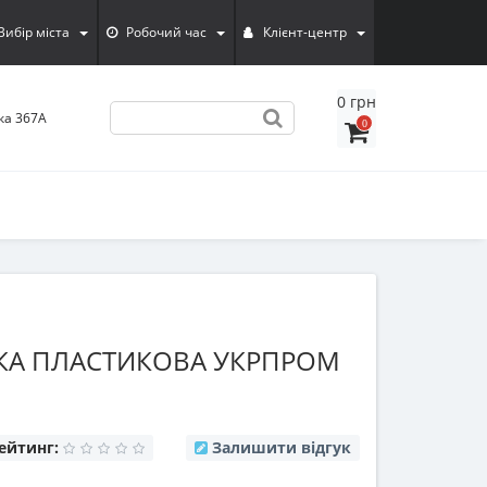
Вибiр мiста
Робочий час
Клієнт-центр
0 грн
ка 367А
0
КА ПЛАСТИКОВА УКРПРОМ
ейтинг:
Залишити відгук