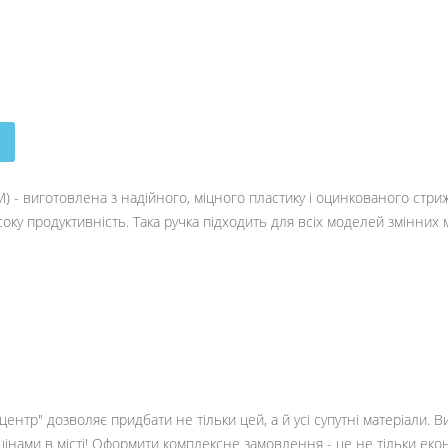
 - виготовлена з надійного, міцного пластику і оцинкованого стриж
соку продуктивність. Така ручка підходить для всіх моделей змінних
ентр" дозволяє придбати не тільки цей, а й усі супутні матеріали. 
цінами в місті! Оформити комплексне замовлення - це не тільки еко