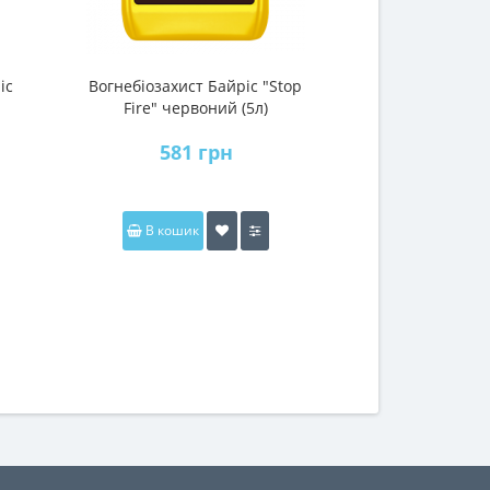
іс
Вогнебіозахист Байріс "Stop
Біозахист для 
Fire" червоний (5л)
(Байріс) (ко
зелен
581 грн
216
В кошик
В коши