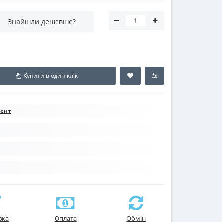
Знайшли дешевше?
Купити в один клік
мент
вка
Оплата
Обмін