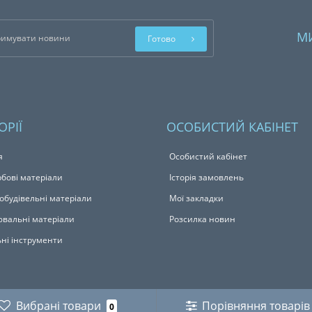
М
Готово
ОРІЇ
ОСОБИСТИЙ КАБІНЕТ
я
Особистий кабінет
бові матеріали
Історія замовлень
обудівельні матеріали
Мої закладки
вальні матеріали
Розсилка новин
ьні інструменти
Вибрані товари
Порівняння товарів
0