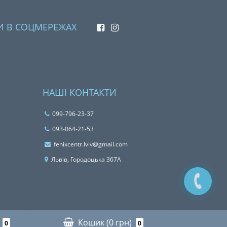
И В СОЦМЕРЕЖАХ
НАШІ КОНТАКТИ
099-796-23-37
093-064-21-53
fenixcentr.lviv@gmail.com
Львiв, Городоцька 367А
Кошик
(0 грн)
0
0