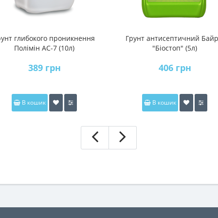
рунт глибокого проникнення
Грунт антисептичний Байр
Полімін АС-7 (10л)
"Біостоп" (5л)
389 грн
406 грн
В кошик
В кошик