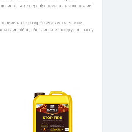
ацюємо тільки з перевіреними постачальниками і
оптовими так і з роздрібними замовленнями.
жна самостійно, або замовити швидку своєчасну