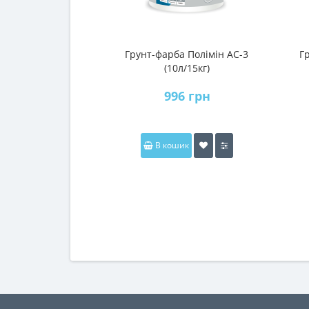
Грунт-фарба Полімін АС-3
Г
(10л/15кг)
996 грн
В кошик